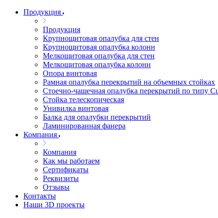
Продукция
Продукция
Крупнощитовая опалубка для стен
Крупнощитовая опалубка колонн
Мелкощитовая опалубка для стен
Мелкощитовая опалубка колонн
Опора винтовая
Рамная опалубка перекрытий на объемных стойках
Стоечно-чашечная опалубка перекрытий по типу C
Стойка телескопическая
Унивилка винтовая
Балка для опалубки перекрытий
Ламинированная фанера
Компания
Компания
Как мы работаем
Сертификаты
Реквизиты
Отзывы
Контакты
Наши 3D проекты